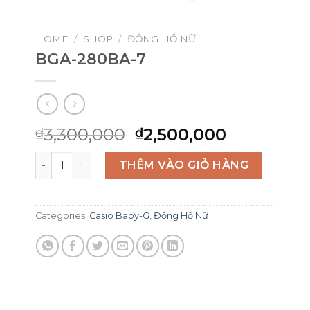
HOME
/
SHOP
/
ĐỒNG HỒ NỮ
BGA-280BA-7
Original
Current
3,300,000
2,500,000
₫
₫
price
price
BGA-280BA-7 quantity
was:
is:
THÊM VÀO GIỎ HÀNG
₫3,300,000.
₫2,500,00
Categories:
Casio Baby-G
,
Đồng Hồ Nữ