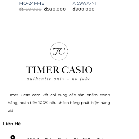
MQ-24M-1E
A159WA-N1
Original
Current
₫
1,150,000
₫
930,000
₫
900,000
nt
price
price
was:
is:
₫1,150,000.
₫930,000.
0,000.
Timer Casio cam kết chỉ cung cấp sản phẩm chính
hãng, hoàn tiền 100% nếu khách hàng phát hiện hàng
giả
Liên Hệ