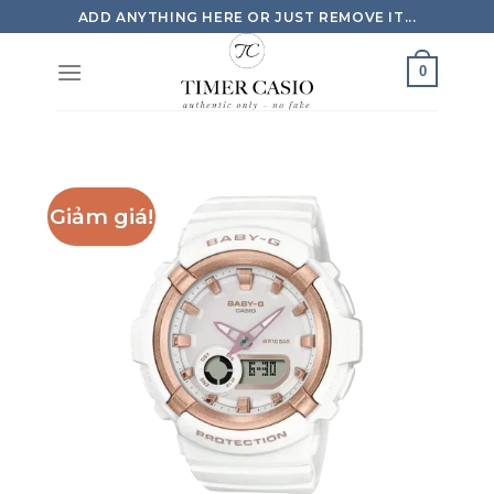
Skip
ADD ANYTHING HERE OR JUST REMOVE IT...
to
content
0
Giảm giá!