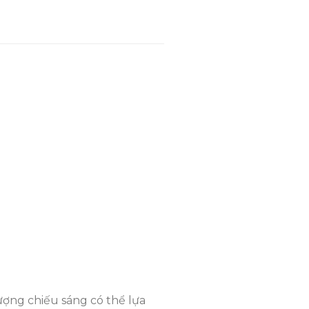
₫1,275,000.
là:
₫1,030,000.
ợng chiếu sáng có thể lựa