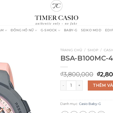
AM
ĐỒNG HỒ NỮ
G-SHOCK
BABY-G
SEIKO MOD
EDI
TRANG CHỦ
/
SHOP
/
CASI
BSA-B100MC-
Giá
3,800,000
2,8
₫
₫
gốc
BSA-B100MC-4A số lượng
là:
THÊM VÀ
₫3,8
Danh mục:
Casio Baby-G