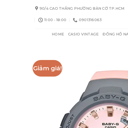
Skip
90/4 CAO THẮNG PHƯỜNG BÀN CỜ TP.HCM
to
content
11:00 - 18:00
0901316063
HOME
CASIO VINTAGE
ĐỒNG HỒ N
Giảm giá!