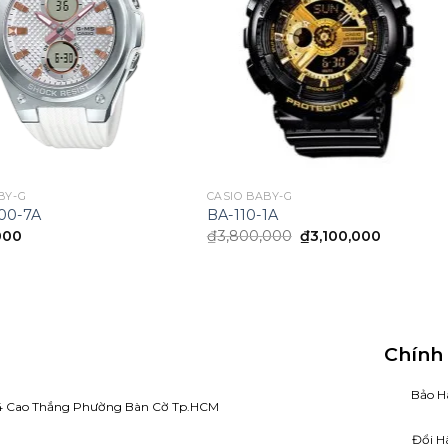
BY-G
CASIO BABY-G
00-7A
BA-110-1A
Giá
Giá
000
₫
3,800,000
₫
3,100,000
gốc
hiện
là:
tại
₫3,800,000.
là:
₫3,100,0
Chính
Bảo H
4 Cao Thắng Phường Bàn Cờ Tp.HCM
Đổi H