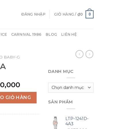
0
ĐĂNG NHẬP
GIỎ HÀNG /
₫
0
FICE
CARNIVAL 1986
BLOG
LIÊN HỆ
O BABY-G
4A
DANH MỤC
Giá
00,000
Danh
hiện
mục
tại
O GIỎ HÀNG
SẢN PHẨM
00,000.
là:
₫2,800,000.
LTP-1241D-
4A3