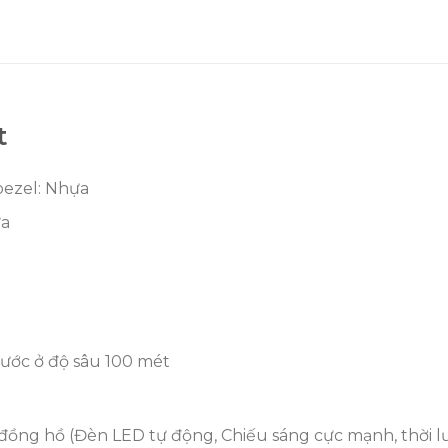
t
 bezel: Nhựa
ựa
ước ở độ sâu 100 mét
ồng hồ (Đèn LED tự động, Chiếu sáng cực mạnh, thời lư