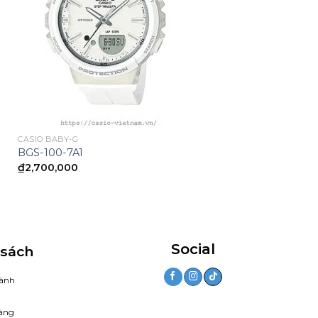
CASIO BABY-G
BGS-100-7A1
₫
2,700,000
00.
Social
 sách
ành
àng