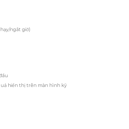
chạy/ngắt giờ)
 đầu
ả hiển thị trên màn hình kỹ