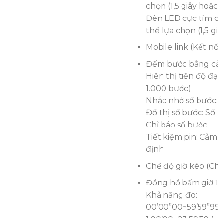
chọn (1,5 giây hoặc
Đèn LED cực tím c
thể lựa chọn (1,5 g
Mobile link (Kết 
Đếm bước bằng cảm
Hiển thị tiến độ đ
1.000 bước)
Nhắc nhở số bước:
Đồ thị số bước: Số
Chỉ báo số bước
Tiết kiệm pin: Cả
định
Chế độ giờ kép (C
Đồng hồ bấm giờ 1
Khả năng đo:
00’00”00~59’59”99