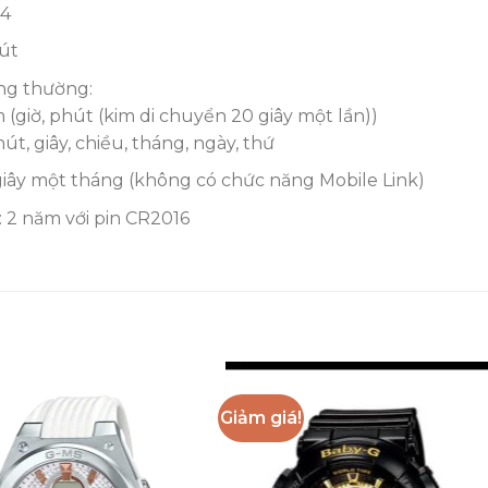
24
út
ng thường:
 (giờ, phút (kim di chuyển 20 giây một lần))
út, giây, chiều, tháng, ngày, thứ
 giây một tháng (không có chức năng Mobile Link)
ỉ: 2 năm với pin CR2016
Giảm giá!