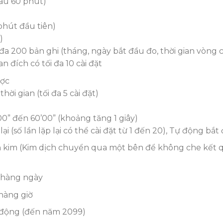
sau 60 phút)
 phút đầu tiên)
)
i đa 200 bản ghi (tháng, ngày bắt đầu đo, thời gian vòng 
n đích có tối đa 10 cài đặt
ợc
ời gian (tối đa 5 cài đặt)
0” đến 60’00” (khoảng tăng 1 giây)
ại (số lần lặp lại có thể cài đặt từ 1 đến 20), Tự động bắt
kim (Kim dịch chuyển qua một bên để không che kết qu
 hàng ngày
 hàng giờ
 động (đến năm 2099)