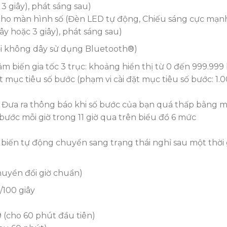
 3 giây), phát sáng sau)
ho màn hình số (Đèn LED tự động, Chiếu sáng cực mạnh,
iây hoặc 3 giây), phát sáng sau)
nối không dây sử dụng Bluetooth®)
 biến gia tốc 3 trục: khoảng hiển thị từ 0 đến 999.999
ạt mục tiêu số bước (phạm vi cài đặt mục tiêu số bước: 
 Đưa ra thông báo khi số bước của bạn quá thấp bằng m
 bước mỗi giờ trong 11 giờ qua trên biểu đồ 6 mức
m biến tự động chuyển sang trạng thái nghỉ sau một thờ
huyển đổi giờ chuẩn)
/100 giây
 (cho 60 phút đầu tiên)