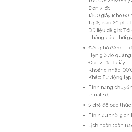
1:00’00~23:59’59 (
Đơn vị đo:
1/100 giây (cho 60
1 giây (sau 60 phút
Dữ liệu đã ghi: Tố
Thông báo Thời gia
Đồng hồ đếm ngư
Hẹn giờ đo quãng th
Đơn vị đo: 1 giây
Khoảng nhập: 00’0
Khác: Tự động lặp l
Tính năng chuyển 
thuật số)
5 chế độ báo thức
Tín hiệu thời gian
Lịch hoàn toàn tự