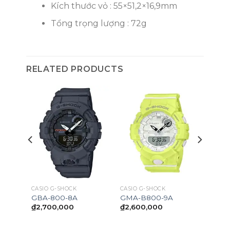
Kích thước vỏ : 55×51,2×16,9mm
Tổng trọng lượng : 72g
RELATED PRODUCTS
OCK
CASIO G-SHOCK
CASIO G-SHOCK
GBA-800-8A
GMA-B800-9A
₫
2,700,000
₫
2,600,000