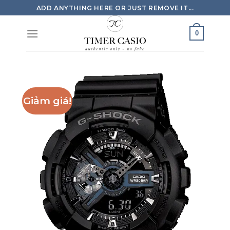
Skip
ADD ANYTHING HERE OR JUST REMOVE IT...
to
content
0
Giảm giá!