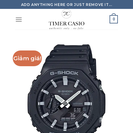
Skip
ADD ANYTHING HERE OR JUST REMOVE IT...
to
content
0
Giảm giá!