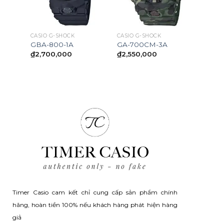
CASIO G-SHOCK
CASIO G-SHOCK
1D
GBA-800-1A
GA-700CM-3A
₫
2,700,000
₫
2,550,000
Timer Casio cam kết chỉ cung cấp sản phẩm chính
hãng, hoàn tiền 100% nếu khách hàng phát hiện hàng
giả