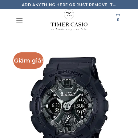
Skip
ADD ANYTHING HERE OR JUST REMOVE IT...
to
content
0
Giảm giá!