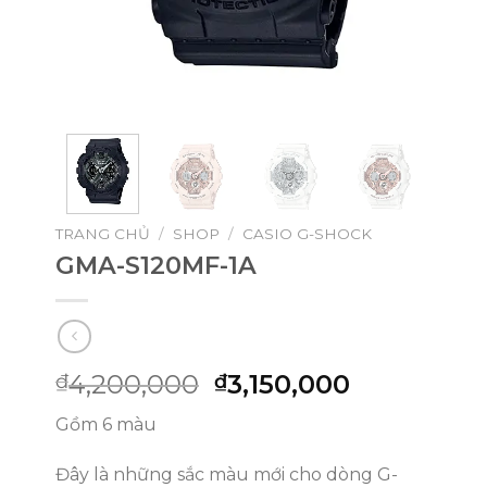
TRANG CHỦ
/
SHOP
/
CASIO G-SHOCK
GMA-S120MF-1A
Giá
Giá
4,200,000
3,150,000
₫
₫
gốc
hiện
Gồm 6 màu
là:
tại
₫4,200,000.
là:
Đây là những sắc màu mới cho dòng G-