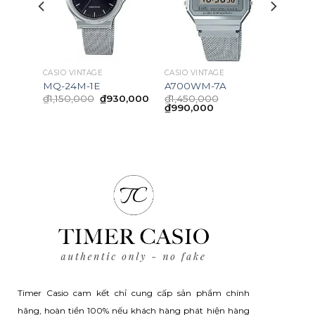
CASIO VINTAGE
CASIO VINTAGE
MQ-24M-1E
A700WM-7A
inal
Current
Original
Current
0,000
₫
1,150,000
₫
930,000
₫
1,450,000
e
price
price
price
Original
Current
₫
990,000
is:
was:
is:
price
price
50,000.
₫950,000.
₫1,150,000.
₫930,000.
was:
is:
₫1,450,000.
₫990,000.
Timer Casio cam kết chỉ cung cấp sản phẩm chính
hãng, hoàn tiền 100% nếu khách hàng phát hiện hàng