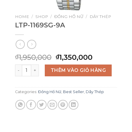
HOME
/
SHOP
/
ĐỒNG HỒ NỮ
/
DÂY THÉP
LTP-1169SG-9A
Original
Current
1,950,000
1,350,000
₫
₫
price
price
LTP-1169SG-9A quantity
was:
is:
THÊM VÀO GIỎ HÀNG
₫1,950,000.
₫1,350,000
Categories:
Đồng Hồ Nữ
,
Best Seller
,
Dây Thép