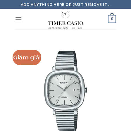
Skip
ADD ANYTHING HERE OR JUST REMOVE IT...
to
content
0
Giảm giá!