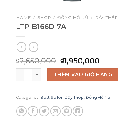
HOME
/
SHOP
/
ĐỒNG HỒ NỮ
/
DÂY THÉP
LTP-B166D-7A
Original
Current
2,650,000
1,950,000
₫
₫
price
price
LTP-B166D-7A quantity
was:
is:
THÊM VÀO GIỎ HÀNG
₫2,650,000.
₫1,950,000
Categories:
Best Seller
,
Dây Thép
,
Đồng Hồ Nữ