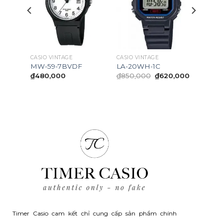
OCK
CASIO VINTAGE
CASIO VINTAGE
MW-59-7BVDF
LA-20WH-1C
Original
Current
₫
480,000
₫
850,000
₫
620,000
price
price
was:
is:
₫850,000.
₫620,000
Timer Casio cam kết chỉ cung cấp sản phẩm chính