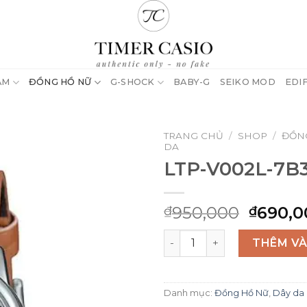
AM
ĐỒNG HỒ NỮ
G-SHOCK
BABY-G
SEIKO MOD
EDI
TRANG CHỦ
/
SHOP
/
ĐỒN
DA
LTP-V002L-7B
Giá
950,000
690,0
₫
₫
gốc
LTP-V002L-7B3 số lượng
là:
THÊM VÀ
₫950,0
Danh mục:
Đồng Hồ Nữ
,
Dây da