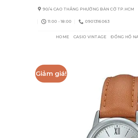
Skip
90/4 CAO THẮNG PHƯỜNG BÀN CỜ TP.HCM
to
content
11:00 - 18:00
0901316063
HOME
CASIO VINTAGE
ĐỒNG HỒ N
Giảm giá!