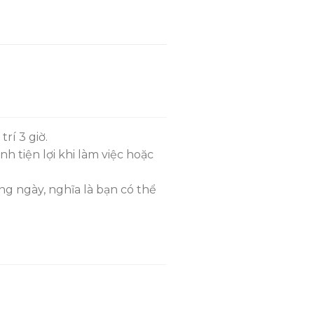
₫1,275,000.
là:
₫1,030,000.
rí 3 giờ.
h tiện lợi khi làm việc hoặc
g ngày, nghĩa là bạn có thể