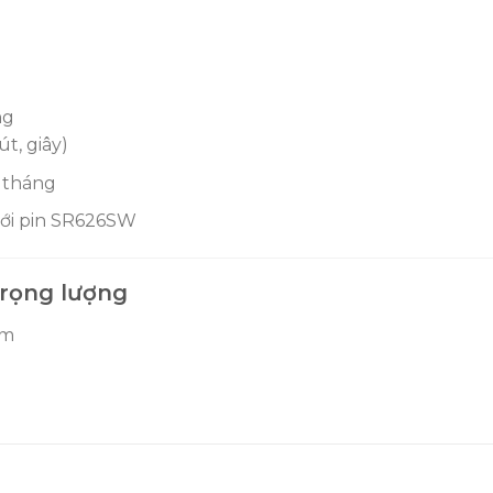
ng
út, giây)
t tháng
 với pin SR626SW
trọng lượng
mm