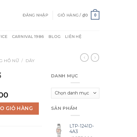
0
ĐĂNG NHẬP
GIỎ HÀNG /
₫
0
FICE
CARNIVAL 1986
BLOG
LIÊN HỆ
G HỒ NỮ
/
DÂY
3
DANH MỤC
Danh
Giá
00
mục
hiện
tại
O GIỎ HÀNG
SẢN PHẨM
00.
là:
₫690,000.
LTP-1241D-
4A3