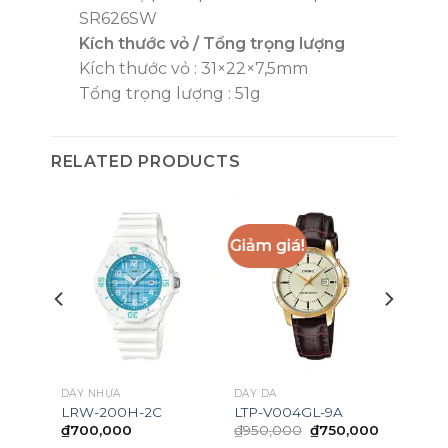
SR626SW
Kích thước vỏ / Tổng trọng lượng
Kích thước vỏ : 31×22×7,5mm
Tổng trọng lượng : 51g
RELATED PRODUCTS
Giảm giá!
DÂY NHỰA
DÂY DA
LRW-200H-2C
LTP-V004GL-9A
Original
Current
₫
700,000
₫
950,000
₫
750,000
price
price