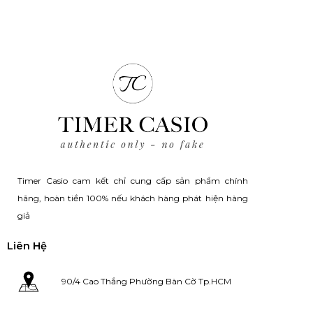
was:
is:
₫950,000.
₫750,000
Timer Casio cam kết chỉ cung cấp sản phẩm chính
hãng, hoàn tiền 100% nếu khách hàng phát hiện hàng
giả
Liên Hệ
90/4 Cao Thắng Phường Bàn Cờ Tp.HCM