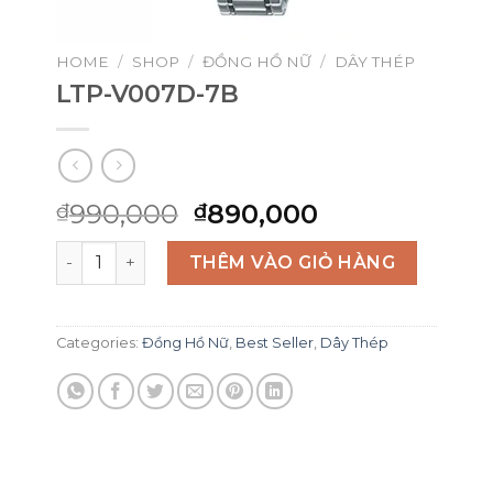
HOME
/
SHOP
/
ĐỒNG HỒ NỮ
/
DÂY THÉP
LTP-V007D-7B
Original
Current
990,000
890,000
₫
₫
price
price
LTP-V007D-7B quantity
was:
is:
THÊM VÀO GIỎ HÀNG
₫990,000.
₫890,000.
Categories:
Đồng Hồ Nữ
,
Best Seller
,
Dây Thép