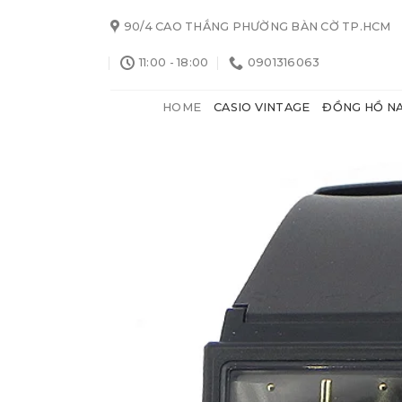
Skip
90/4 CAO THẮNG PHƯỜNG BÀN CỜ TP.HCM
to
content
11:00 - 18:00
0901316063
HOME
CASIO VINTAGE
ĐỒNG HỒ N