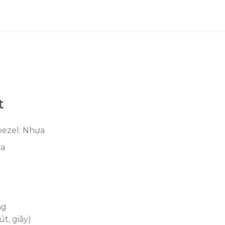
t
 bezel: Nhựa
ựa
ng
út, giây)