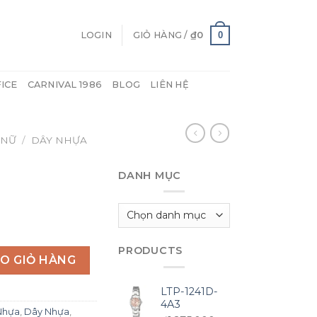
0
LOGIN
GIỎ HÀNG /
₫
0
FICE
CARNIVAL 1986
BLOG
LIÊN HỆ
 NỮ
/
DÂY NHỰA
DANH MỤC
Danh
mục
PRODUCTS
O GIỎ HÀNG
LTP-1241D-
4A3
Nhựa
,
Dây Nhựa
,