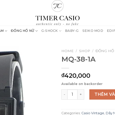
AM
ĐỒNG HỒ NỮ
G-SHOCK
BABY-G
SEIKO MOD
EDI
HOME
/
SHOP
/
ĐỒNG HỒ
MQ-38-1A
420,000
₫
Available on backorder
MQ-38-1A quantity
THÊM VÀ
Categories:
Casio Vintage
,
Dây 