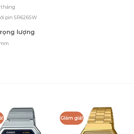
t tháng
 với pin SR626SW
trọng lượng
×8mm
á!
Giảm giá!