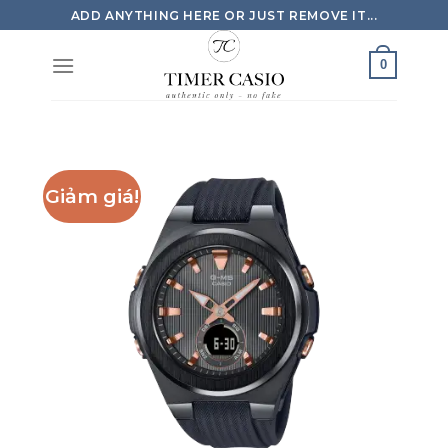
Skip
ADD ANYTHING HERE OR JUST REMOVE IT...
to
content
0
Giảm giá!