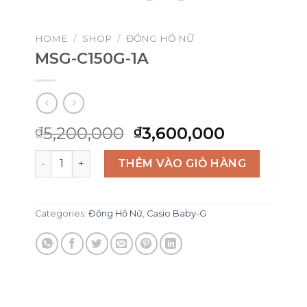
HOME
/
SHOP
/
ĐỒNG HỒ NỮ
MSG-C150G-1A
Original
Current
5,200,000
3,600,000
₫
₫
price
price
MSG-C150G-1A quantity
was:
is:
THÊM VÀO GIỎ HÀNG
₫5,200,000.
₫3,600,00
Categories:
Đồng Hồ Nữ
,
Casio Baby-G