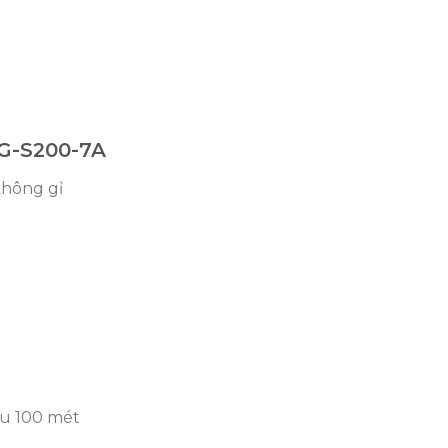
G-S200-7A
 không gỉ
âu 100 mét