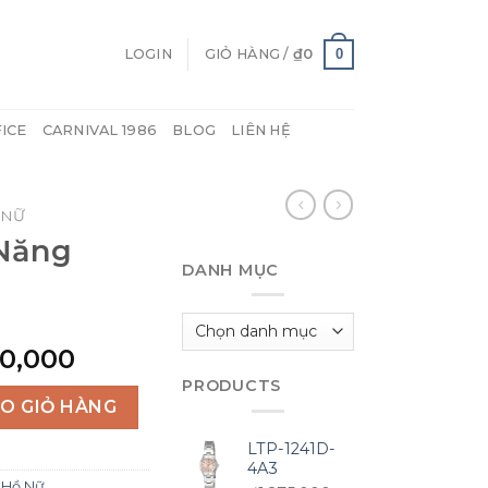
0
LOGIN
GIỎ HÀNG /
₫
0
FICE
CARNIVAL 1986
BLOG
LIÊN HỆ
 NỮ
Năng
DANH MỤC
Danh
mục
nal
Current
50,000
e
price
PRODUCTS
 trời quantity
is:
O GIỎ HÀNG
00,000.
₫3,050,000.
LTP-1241D-
4A3
 Hồ Nữ