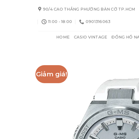
Skip
90/4 CAO THẮNG PHƯỜNG BÀN CỜ TP.HCM
to
content
11:00 - 18:00
0901316063
HOME
CASIO VINTAGE
ĐỒNG HỒ N
Giảm giá!