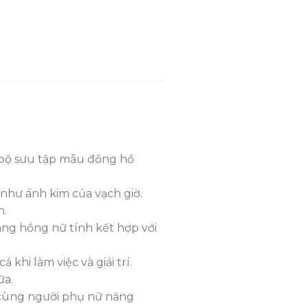
₫1,275,000.
₫1,030,000.
 bộ sưu tập mẫu đồng hồ
 như ánh kim của vạch giờ.
h.
ng hồng nữ tính kết hợp với
hi làm việc và giải trí.
ữa.
h cùng người phụ nữ năng