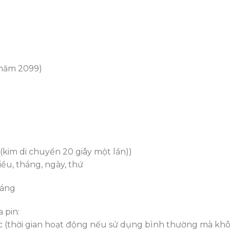
 năm 2099)
 (kim di chuyển 20 giây một lần))
hiều, tháng, ngày, thứ
háng
 pin:
được (thời gian hoạt động nếu sử dụng bình thường mà kh