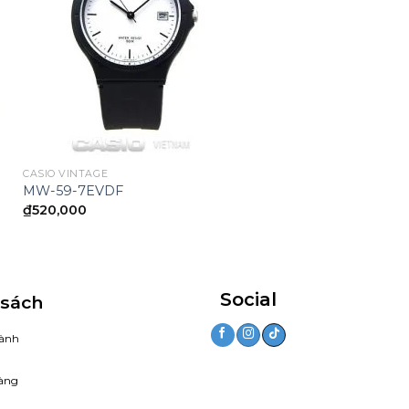
CASIO VINTAGE
MW-59-7EVDF
₫
520,000
00.
Social
 sách
ành
àng