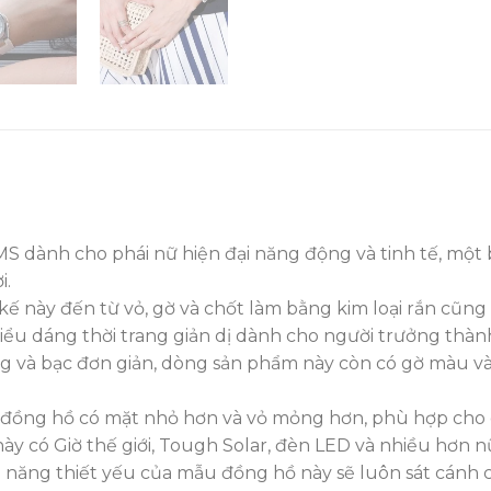
 dành cho phái nữ hiện đại năng động và tinh tế, một
i.
 kế này đến từ vỏ, gờ và chốt làm bằng kim loại rắn cũng
ểu dáng thời trang giản dị dành cho người trưởng thàn
 và bạc đơn giản, dòng sản phẩm này còn có gờ màu và
đồng hồ có mặt nhỏ hơn và vỏ mỏng hơn, phù hợp cho cả k
y có Giờ thế giới, Tough Solar, đèn LED và nhiều hơn n
nh năng thiết yếu của mẫu đồng hồ này sẽ luôn sát cán