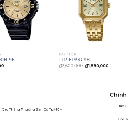
A
DÂY THÉP
00H-9E
LTP-E169G-9B
Original
Current
00
₫
2,600,000
₫
1,880,000
price
price
was:
is:
₫2,600,000.
₫1,880,0
Chính
Bảo H
4 Cao Thắng Phường Bàn Cờ Tp.HCM
Đổi H