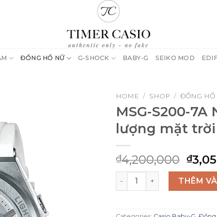
AM
ĐỒNG HỒ NỮ
G-SHOCK
BABY-G
SEIKO MOD
EDI
HOME
/
SHOP
/
ĐỒNG HỒ
MSG-S200-7A 
lượng mặt trời
Origi
4,200,000
3,0
₫
₫
pric
MSG-S200-7A Năng lượng mặt
was:
THÊM VÀ
₫4,2
Categories:
Casio Baby-G
,
Đồng