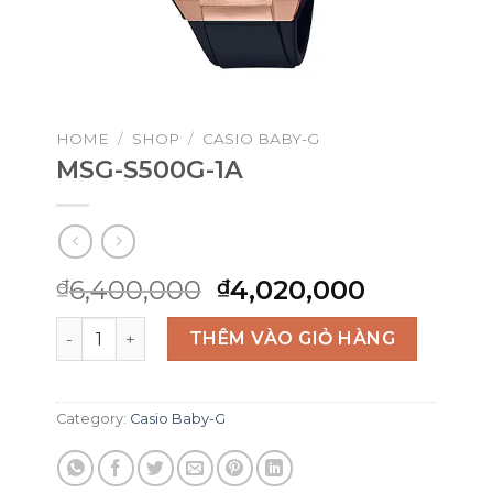
HOME
/
SHOP
/
CASIO BABY-G
MSG-S500G-1A
Original
Current
6,400,000
4,020,000
₫
₫
price
price
MSG-S500G-1A quantity
was:
is:
THÊM VÀO GIỎ HÀNG
₫6,400,000.
₫4,020,0
Category:
Casio Baby-G