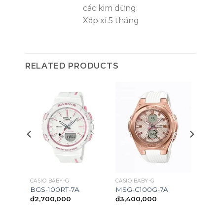
các kim dừng:
Xấp xỉ 5 tháng
RELATED PRODUCTS
CASIO BABY-G
CASIO BABY-G
BGS-100RT-7A
MSG-C100G-7A
₫
2,700,000
₫
3,400,000