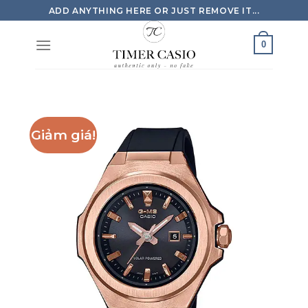
Skip
ADD ANYTHING HERE OR JUST REMOVE IT...
to
content
0
Giảm giá!