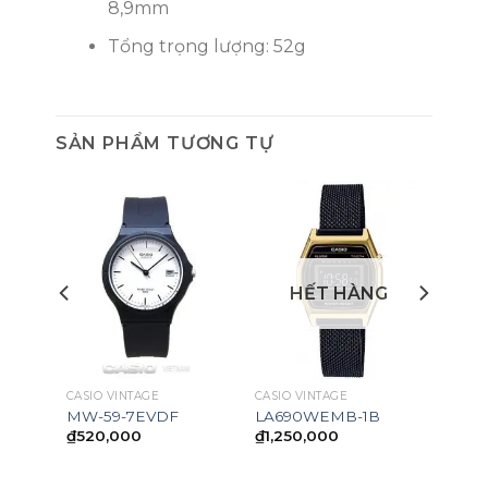
8,9mm
Tổng trọng lượng: 52g
SẢN PHẨM TƯƠNG TỰ
HẾT HÀNG
CASIO VINTAGE
CASIO VINTAGE
MW-59-7EVDF
LA690WEMB-1B
₫
520,000
₫
1,250,000