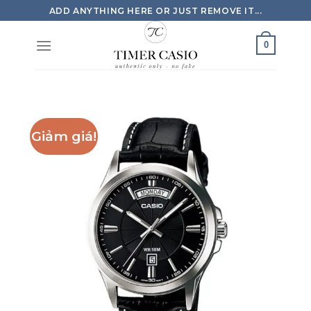
Skip
ADD ANYTHING HERE OR JUST REMOVE IT...
to
content
0
Giảm giá!