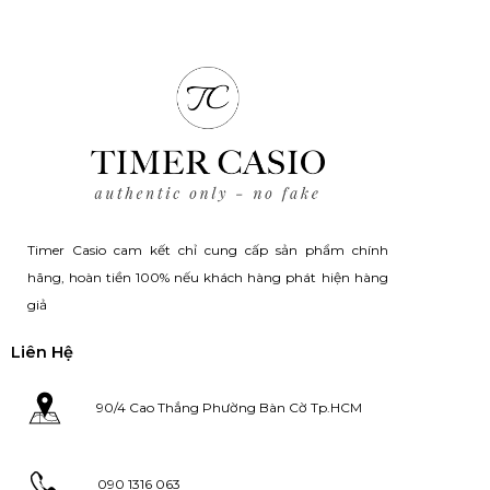
50,000.
Timer Casio cam kết chỉ cung cấp sản phẩm chính
hãng, hoàn tiền 100% nếu khách hàng phát hiện hàng
giả
Liên Hệ
90/4 Cao Thắng Phường Bàn Cờ Tp.HCM
090 1316 063