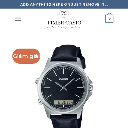
Skip
ADD ANYTHING HERE OR JUST REMOVE IT...
to
content
0
Giảm giá!