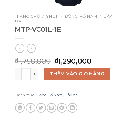
TRANG CHỦ
/
SHOP
/
ĐỒNG HỒ NAM
/
DÂY
DA
MTP-VC01L-1E
Giá
Giá
1,750,000
1,290,000
₫
₫
gốc
hiện
MTP-VC01L-1E số lượng
là:
tại
THÊM VÀO GIỎ HÀNG
₫1,750,000.
là:
₫1,290,000
Danh mục:
Đồng Hồ Nam
,
Dây da