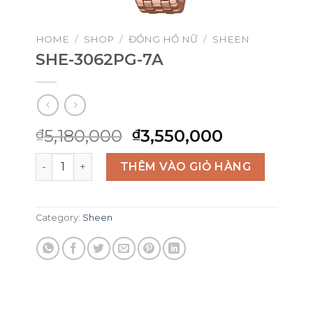
HOME
/
SHOP
/
ĐỒNG HỒ NỮ
/
SHEEN
SHE-3062PG-7A
Original
Current
5,180,000
3,550,000
₫
₫
price
price
SHE-3062PG-7A quantity
was:
is:
THÊM VÀO GIỎ HÀNG
₫5,180,000.
₫3,550,000
Category:
Sheen