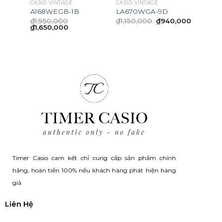
CASIO VINTAGE
CASIO VINTAGE
A168WEGB-1B
LA670WGA-9D
Giá
Giá
Giá
,000
₫
1,950,000
₫
1,150,000
₫
940,000
hiện
Giá
Giá
gốc
hiện
₫
1,650,000
tại
gốc
hiện
là:
tại
,000.
là:
là:
tại
₫1,150,000.
là:
₫620,000.
₫1,950,000.
là:
₫940,00
₫1,650,000.
Timer Casio cam kết chỉ cung cấp sản phẩm chính
hãng, hoàn tiền 100% nếu khách hàng phát hiện hàng
giả
Liên Hệ