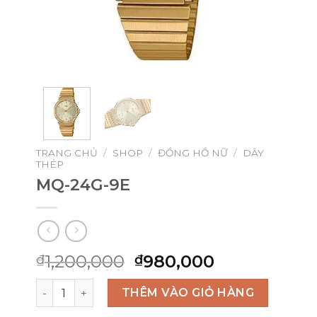
TRANG CHỦ
/
SHOP
/
ĐỒNG HỒ NỮ
/
DÂY
THÉP
MQ-24G-9E
Giá
Giá
1,200,000
980,000
₫
₫
gốc
hiện
MQ-24G-9E số lượng
là:
tại
THÊM VÀO GIỎ HÀNG
₫1,200,000.
là: