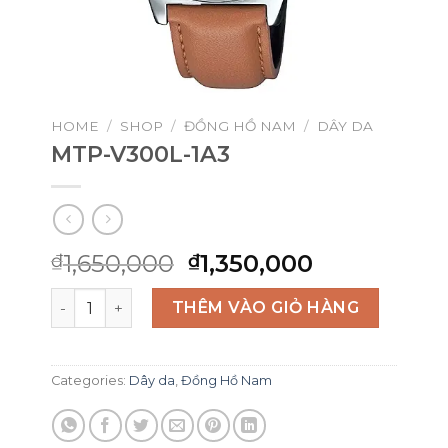
HOME
/
SHOP
/
ĐỒNG HỒ NAM
/
DÂY DA
MTP-V300L-1A3
Original
Current
1,650,000
1,350,000
₫
₫
price
price
MTP-V300L-1A3 quantity
was:
is:
THÊM VÀO GIỎ HÀNG
₫1,650,000.
₫1,350,000.
Categories:
Dây da
,
Đồng Hồ Nam