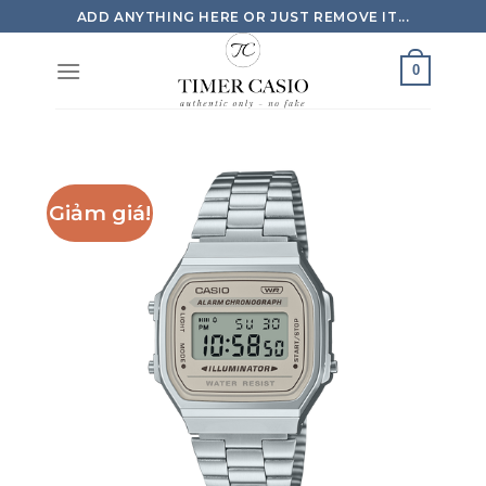
Skip
ADD ANYTHING HERE OR JUST REMOVE IT...
to
content
0
Giảm giá!