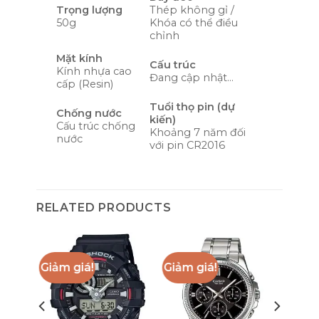
Trọng lượng
Thép không gỉ /
50g
Khóa có thể điều
chỉnh
Mặt kính
Cấu trúc
Kính nhựa cao
Đang cập nhật…
cấp (Resin)
Tuổi thọ pin (dự
Chống nước
kiến)
Cấu trúc chống
Khoảng 7 năm đối
nước
với pin CR2016
RELATED PRODUCTS
Giảm giá!
Giảm giá!