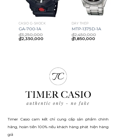
CASIO G-SHOCK
DÂY THÉP
A
GA-700-1A
MTP-1375D-1A
nal
Current
,000
₫
3,250,000
₫
2,450,000
price
Original
Current
Original
Current
₫
2,350,000
₫
1,850,000
is:
price
price
price
price
,000.
₫750,000.
was:
is:
was:
is:
₫3,250,000.
₫2,350,000.
₫2,450,000.
₫1,850,000.
Timer Casio cam kết chỉ cung cấp sản phẩm chính
hãng, hoàn tiền 100% nếu khách hàng phát hiện hàng
giả