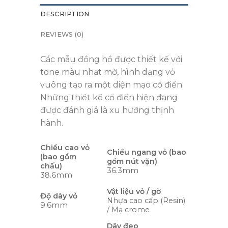
DESCRIPTION
REVIEWS (0)
Các mẫu đồng hồ được thiết kế với
tone màu nhạt mờ, hình dạng vỏ
vuông tạo ra một diện mạo cổ điển.
Những thiết kế cổ điển hiện đang
được đánh giá là xu hướng thịnh
hành.
Chiều cao vỏ
Chiều ngang vỏ (bao
(bao gồm
gồm nút vặn)
chấu)
36.3mm
38.6mm
Vật liệu vỏ / gờ
Độ dày vỏ
Nhựa cao cấp (Resin)
9.6mm
/ Mạ crome
Dây đeo