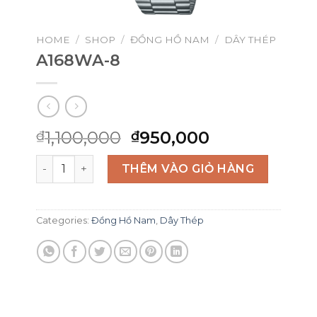
HOME
/
SHOP
/
ĐỒNG HỒ NAM
/
DÂY THÉP
A168WA-8
Original
Current
1,100,000
950,000
₫
₫
price
price
A168WA-8 quantity
was:
is:
THÊM VÀO GIỎ HÀNG
₫1,100,000.
₫950,000.
Categories:
Đồng Hồ Nam
,
Dây Thép