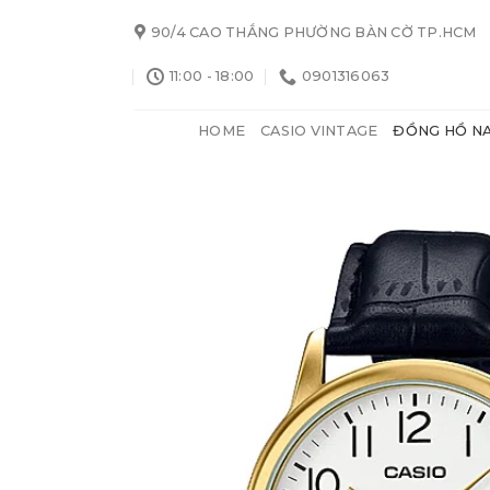
Skip
90/4 CAO THẮNG PHƯỜNG BÀN CỜ TP.HCM
to
content
11:00 - 18:00
0901316063
HOME
CASIO VINTAGE
ĐỒNG HỒ N