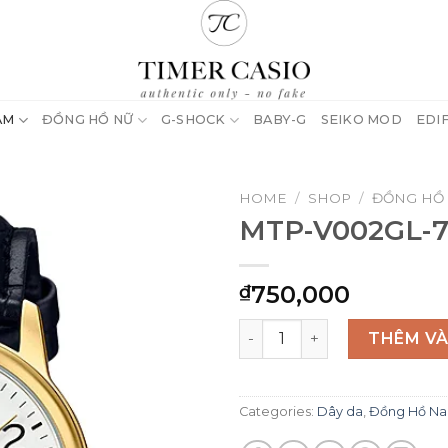
AM
ĐỒNG HỒ NỮ
G-SHOCK
BABY-G
SEIKO MOD
EDI
HOME
/
SHOP
/
ĐỒNG HỒ
MTP-V002GL-
750,000
₫
MTP-V002GL-7B2 quantity
THÊM VÀ
Categories:
Dây da
,
Đồng Hồ N