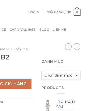
0
LOGIN
GIỎ HÀNG /
₫
0
FICE
CARNIVAL 1986
BLOG
LIÊN HỆ
 NAM
/
DÂY DA
7B2
DANH MỤC
Danh
mục
O GIỎ HÀNG
PRODUCTS
LTP-1241D-
am
4A3