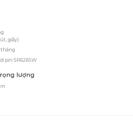
ng
út, giây)
t tháng
 với pin SR626SW
trọng lượng
mm