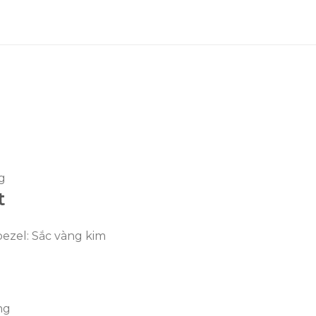
ng
t
 bezel: Sắc vàng kim
ng