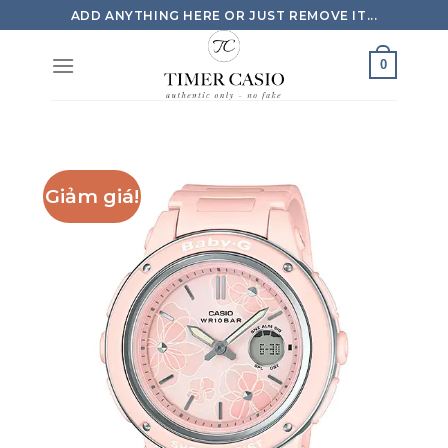
Skip
ADD ANYTHING HERE OR JUST REMOVE IT...
to
content
0
Giảm giá!