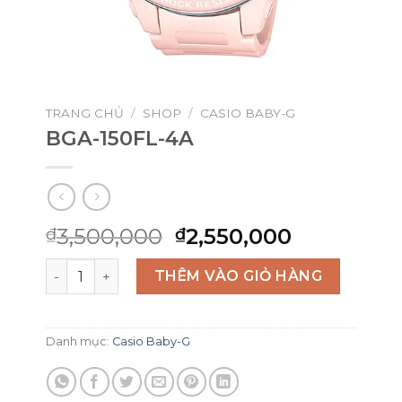
TRANG CHỦ
/
SHOP
/
CASIO BABY-G
BGA-150FL-4A
Giá
Giá
3,500,000
2,550,000
₫
₫
gốc
hiện
BGA-150FL-4A số lượng
là:
tại
THÊM VÀO GIỎ HÀNG
₫3,500,000.
là:
₫2,550,00
Danh mục:
Casio Baby-G