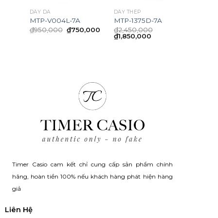
DÂY DA
DÂY THÉP
MTP-V004L-7A
MTP-1375D-7A
Original
Current
₫
950,000
₫
750,000
₫
2,450,000
ent
price
price
Original
Current
₫
1,850,000
was:
is:
price
price
₫950,000.
₫750,000.
was:
is:
0,000.
₫2,450,000.
₫1,850,000.
Timer Casio cam kết chỉ cung cấp sản phẩm chính
hãng, hoàn tiền 100% nếu khách hàng phát hiện hàng
giả
Liên Hệ