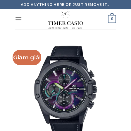
Skip
ADD ANYTHING HERE OR JUST REMOVE IT...
to
content
0
Giảm giá!