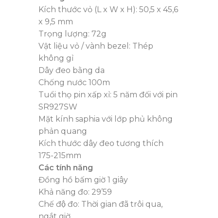
Kích thước vỏ (L x W x H): 50,5 x 45,6
x 9,5 mm
Trọng lượng: 72g
Vật liệu vỏ / vành bezel: Thép
không gỉ
Dây đeo bằng da
Chống nước 100m
Tuổi thọ pin xấp xỉ: 5 năm đối với pin
SR927SW
Mặt kính saphia với lớp phủ không
phản quang
Kích thước dây đeo tương thích
175-215mm
Các tính năng
Đồng hồ bấm giờ 1 giây
Khả năng đo: 29’59
Chế độ đo: Thời gian đã trôi qua,
ngắt giờ