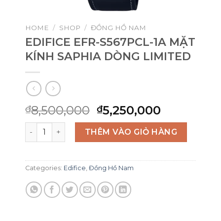
HOME
/
SHOP
/
ĐỒNG HỒ NAM
EDIFICE EFR-S567PCL-1A MẶT
KÍNH SAPHIA DÒNG LIMITED
Original
Current
8,500,000
5,250,000
₫
₫
price
price
EDIFICE EFR-S567PCL-1A MẶT KÍNH SAPHIA DÒNG LIM
was:
is:
THÊM VÀO GIỎ HÀNG
₫8,500,000.
₫5,250,00
Categories:
Edifice
,
Đồng Hồ Nam