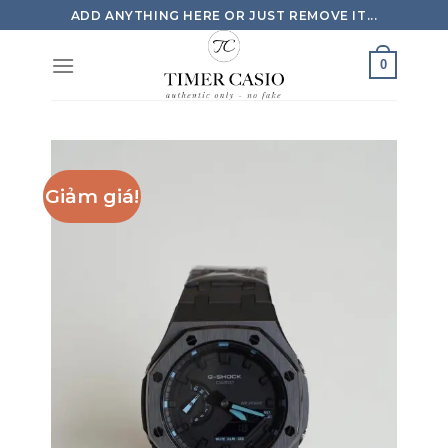
Skip
ADD ANYTHING HERE OR JUST REMOVE IT...
to
content
0
Giảm giá!