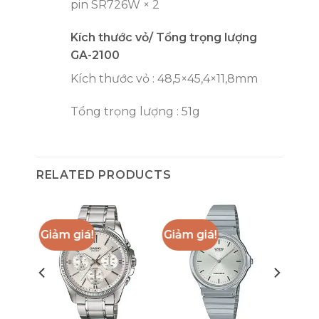
pin SR726W × 2
Kích thước vỏ/ Tổng trọng lượng
GA-2100
Kích thước vỏ : 48,5×45,4×11,8mm
Tổng trọng lượng : 51g
RELATED PRODUCTS
Giảm giá!
Giảm giá!
OCK