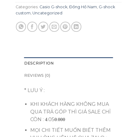
Categories:
Casio G-shock
,
Đồng Hồ Nam
,
G-shock
custom
,
Uncategorized
DESCRIPTION
REVIEWS (0)
* LƯU Ý :
KHI KHÁCH HÀNG KHÔNG MUA
QUA TRẢ GÓP THÌ GIÁ SALE CHỈ
CÒN : 𝟒.05𝟎.𝟎𝟎𝟎
MỌI CHI TIẾT MUỐN BIẾT THÊM