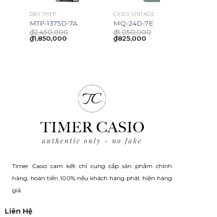
DÂY THÉP
CASIO VINTAGE
MTP-1375D-7A
MQ-24D-7E
₫
2,450,000
₫
1,050,000
ent
Original
Current
Original
Current
₫
1,850,000
₫
825,000
price
price
price
price
was:
is:
was:
is:
0,000.
₫2,450,000.
₫1,850,000.
₫1,050,000.
₫825,000.
Timer Casio cam kết chỉ cung cấp sản phẩm chính
hãng, hoàn tiền 100% nếu khách hàng phát hiện hàng
giả
Liên Hệ