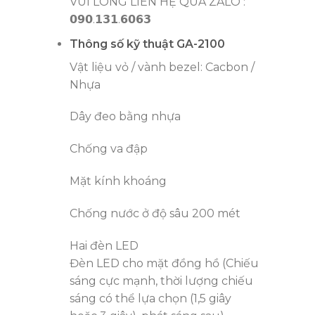
VUI LÒNG LIÊN HỆ QUA ZALO :
𝟬𝟵𝟬.𝟭𝟯𝟭.𝟲𝟬𝟲𝟯
Thông số kỹ thuật GA-2100
Vật liệu vỏ / vành bezel: Cacbon /
Nhựa
Dây đeo bằng nhựa
Chống va đập
Mặt kính khoáng
Chống nước ở độ sâu 200 mét
Hai đèn LED
Đèn LED cho mặt đồng hồ (Chiếu
sáng cực mạnh, thời lượng chiếu
sáng có thể lựa chọn (1,5 giây