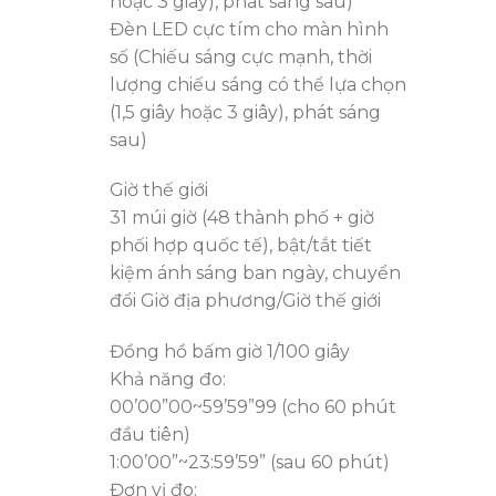
hoặc 3 giây), phát sáng sau)
Đèn LED cực tím cho màn hình
số (Chiếu sáng cực mạnh, thời
lượng chiếu sáng có thể lựa chọn
(1,5 giây hoặc 3 giây), phát sáng
sau)
Giờ thế giới
31 múi giờ (48 thành phố + giờ
phối hợp quốc tế), bật/tắt tiết
kiệm ánh sáng ban ngày, chuyển
đổi Giờ địa phương/Giờ thế giới
Đồng hồ bấm giờ 1/100 giây
Khả năng đo:
00’00”00~59’59”99 (cho 60 phút
đầu tiên)
1:00’00”~23:59’59” (sau 60 phút)
Đơn vị đo: