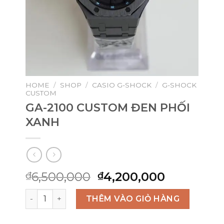
HOME
/
SHOP
/
CASIO G-SHOCK
/
G-SHOCK
CUSTOM
GA-2100 CUSTOM ĐEN PHỐI
XANH
Original
Current
6,500,000
4,200,000
₫
₫
price
price
GA-2100 CUSTOM ĐEN PHỐI XANH quantity
was:
is:
THÊM VÀO GIỎ HÀNG
₫6,500,000.
₫4,200,00