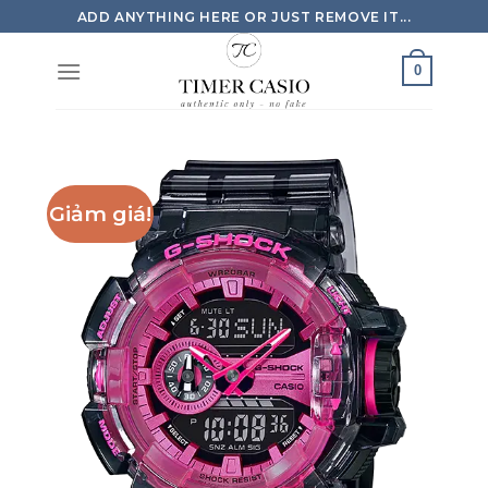
Skip
ADD ANYTHING HERE OR JUST REMOVE IT...
to
content
0
Giảm giá!