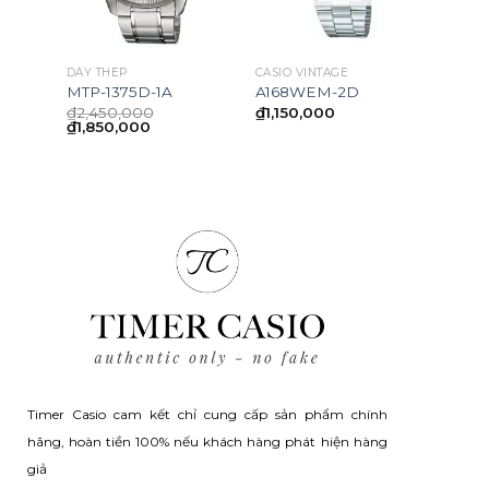
DÂY THÉP
CASIO VINTAGE
MTP-1375D-1A
A168WEM-2D
₫
2,450,000
₫
1,150,000
Giá
Giá
₫
1,850,000
gốc
hiện
là:
tại
₫2,450,000.
là:
50,000.
₫1,850,000.
Timer Casio cam kết chỉ cung cấp sản phẩm chính
hãng, hoàn tiền 100% nếu khách hàng phát hiện hàng
giả