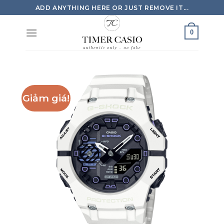
Skip
ADD ANYTHING HERE OR JUST REMOVE IT...
to
content
0
Giảm giá!