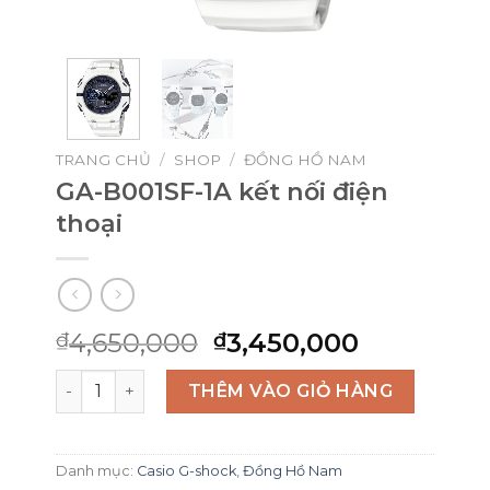
TRANG CHỦ
/
SHOP
/
ĐỒNG HỒ NAM
GA-B001SF-1A kết nối điện
thoại
Giá
Giá
4,650,000
3,450,000
₫
₫
gốc
hiện
GA-B001SF-1A kết nối điện thoại số lượng
là:
tại
THÊM VÀO GIỎ HÀNG
₫4,650,000.
là:
₫3,450,00
Danh mục:
Casio G-shock
,
Đồng Hồ Nam