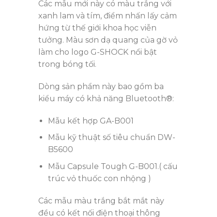
Các mẫu mới này có màu trắng với
xanh lam và tím, điểm nhấn lấy cảm
hứng từ thế giới khoa học viễn
tưởng. Màu sơn dạ quang của gờ vỏ
làm cho logo G-SHOCK nổi bật
trong bóng tối.
Dòng sản phẩm này bao gồm ba
kiểu máy có khả năng Bluetooth®:
Mẫu kết hợp GA-B001
Mẫu kỹ thuật số tiêu chuẩn DW-
B5600
Mẫu Capsule Tough G-B001.( cấu
trúc vỏ thuốc con nhộng )
Các mẫu màu trắng bắt mắt này
đều có kết nối điện thoại thông