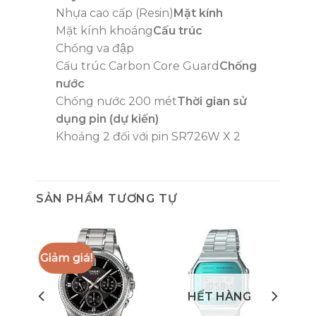
Nhựa cao cấp (Resin)
Mặt kính
Mặt kính khoáng
Cấu trúc
Chống va đập
Cấu trúc Carbon Core Guard
Chống
nước
Chống nước 200 mét
Thời gian sử
dụng pin (dự kiến)
Khoảng 2 đối với pin SR726W X 2
SẢN PHẨM TƯƠNG TỰ
Giảm giá!
HẾT HÀNG