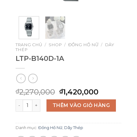
TRANG CHỦ
/
SHOP
/
ĐỒNG HỒ NỮ
/
DÂY
THÉP
LTP-B140D-1A
Giá
Giá
2,270,000
1,420,000
₫
₫
gốc
hiện
LTP-B140D-1A số lượng
là:
tại
THÊM VÀO GIỎ HÀNG
₫2,270,000.
là:
₫1,420,000
Danh mục:
Đồng Hồ Nữ
,
Dây Thép