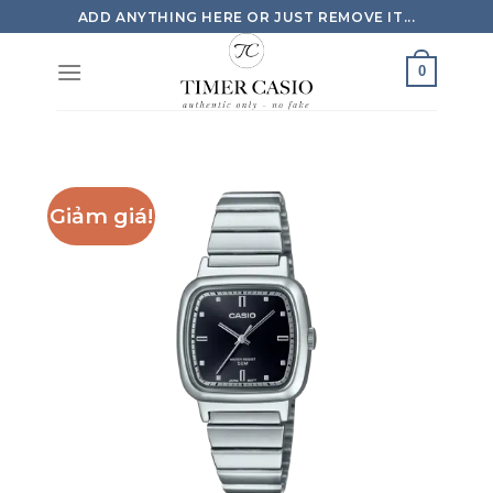
Skip
ADD ANYTHING HERE OR JUST REMOVE IT...
to
content
0
Giảm giá!