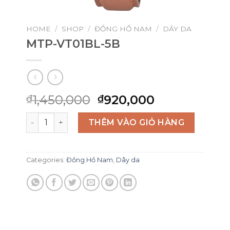
HOME
/
SHOP
/
ĐỒNG HỒ NAM
/
DÂY DA
MTP-VT01BL-5B
Original
Current
1,450,000
920,000
₫
₫
price
price
MTP-VT01BL-5B quantity
was:
is:
THÊM VÀO GIỎ HÀNG
₫1,450,000.
₫920,000.
Categories:
Đồng Hồ Nam
,
Dây da