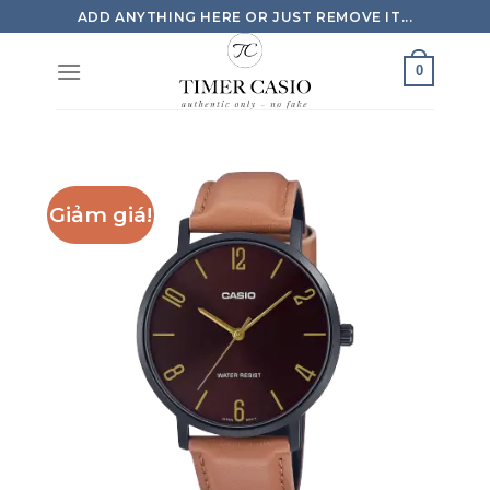
Skip
ADD ANYTHING HERE OR JUST REMOVE IT...
to
content
0
Giảm giá!