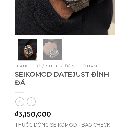
TRANG CHỦ
/
SHOP
/
ĐỒNG HỒ NAM
SEIKOMOD DATEJUST ĐÍNH
ĐÁ
3,150,000
₫
THUỘC DÒNG SEIKOMOD – BAO CHECK