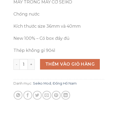
MÁY TRONG MÁY CƠ SEIKO
Chống nước
Kích thước size 36mm và 40mm
New 100% – Có box đầy đủ
Thép không gỉ 904l
SEIKOMOD DATEJUST ĐÍNH ĐÁ số lượng
THÊM VÀO GIỎ HÀNG
Danh mục:
Seiko Mod
,
Đồng Hồ Nam