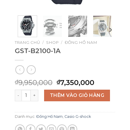
TRANG CHỦ
/
SHOP
/
ĐỒNG HỒ NAM
GST-B2100-1A
Giá
Giá
9,950,000
7,350,000
₫
₫
gốc
hiện
GST-B2100-1A số lượng
là:
tại
THÊM VÀO GIỎ HÀNG
₫9,950,000.
là:
₫7,350,00
Danh mục:
Đồng Hồ Nam
,
Casio G-shock