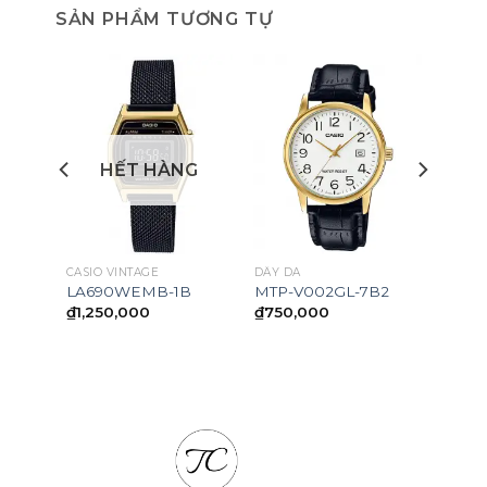
SẢN PHẨM TƯƠNG TỰ
HẾT HÀNG
CASIO VINTAGE
DÂY DA
LA690WEMB-1B
MTP-V002GL-7B2
₫
1,250,000
₫
750,000
0,000.