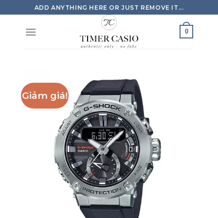
Skip
ADD ANYTHING HERE OR JUST REMOVE IT...
to
content
0
Giảm giá!