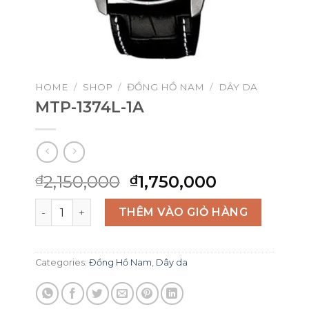
HOME
/
SHOP
/
ĐỒNG HỒ NAM
/
DÂY DA
MTP-1374L-1A
Original
Current
2,150,000
1,750,000
₫
₫
price
price
MTP-1374L-1A quantity
was:
is:
THÊM VÀO GIỎ HÀNG
₫2,150,000.
₫1,750,000
Categories:
Đồng Hồ Nam
,
Dây da