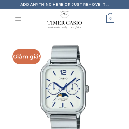
Skip
ADD ANYTHING HERE OR JUST REMOVE IT...
to
content
0
Giảm giá!