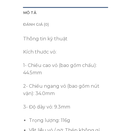
MÔ TẢ
ĐÁNH GIÁ (0)
Thông tin kỹ thuật
Kích thước vỏ:
1- Chiều cao vỏ (bao gồm chấu):
44.5mm
2- Chiều ngang vỏ (bao gồm nút
vặn): 34.0mm
3- Độ dày vỏ: 9.3mm
Trọng lượng: 116g
Vật liệu vỏ / gờ: Thép không gỉ