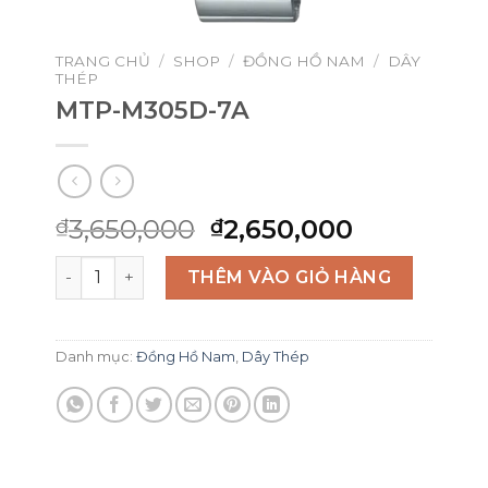
TRANG CHỦ
/
SHOP
/
ĐỒNG HỒ NAM
/
DÂY
THÉP
MTP-M305D-7A
Giá
Giá
3,650,000
2,650,000
₫
₫
gốc
hiện
MTP-M305D-7A số lượng
là:
tại
THÊM VÀO GIỎ HÀNG
₫3,650,000.
là:
₫2,650,00
Danh mục:
Đồng Hồ Nam
,
Dây Thép