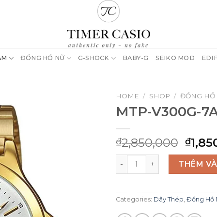
AM
ĐỒNG HỒ NỮ
G-SHOCK
BABY-G
SEIKO MOD
EDI
HOME
/
SHOP
/
ĐỒNG HỒ
MTP-V300G-7
Origi
2,850,000
1,85
₫
₫
price
MTP-V300G-7A quantity
was:
THÊM VÀ
₫2,85
Categories:
Dây Thép
,
Đồng Hồ