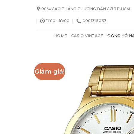
Skip
90/4 CAO THẮNG PHƯỜNG BÀN CỜ TP.HCM
to
content
11:00 - 18:00
0901316063
HOME
CASIO VINTAGE
ĐỒNG HỒ N
Giảm giá!