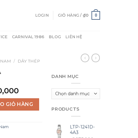
0
LOGIN
GIỎ HÀNG /
₫
0
FICE
CARNIVAL 1986
BLOG
LIÊN HỆ
 NAM
/
DÂY THÉP
A
DANH MỤC
nal
Current
0,000
Danh
price
mục
is:
O GIỎ HÀNG
PRODUCTS
0,000.
₫1,850,000.
LTP-1241D-
 Nam
4A3