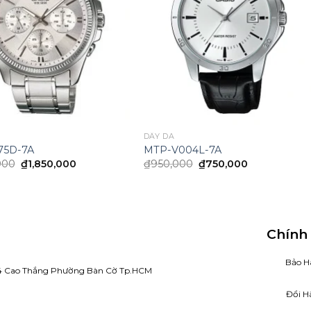
DÂY DA
75D-7A
MTP-V004L-7A
Original
Current
Original
Current
000
₫
1,850,000
₫
950,000
₫
750,000
price
price
price
price
was:
is:
was:
is:
₫2,450,000.
₫1,850,000.
₫950,000.
₫750,000.
Chính
Bảo H
4 Cao Thắng Phường Bàn Cờ Tp.HCM
Đổi H