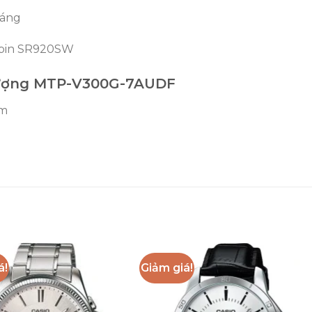
háng
i pin SR920SW
 lượng MTP-V300G-7AUDF
mm
á!
Giảm giá!