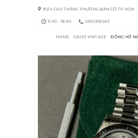
Skip
90/4 CAO THẮNG PHƯỜNG BÀN CỜ TP.HCM
to
content
11:00 - 18:00
0901316063
HOME
CASIO VINTAGE
ĐỒNG HỒ N