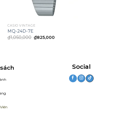
CASIO VINTAGE
MQ-24D-7E
Original
Current
₫
1,050,000
₫
825,000
price
price
was:
is:
₫1,050,000.
₫825,000.
Social
 sách
ành
àng
Viên