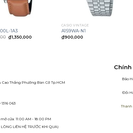
CASIO VINTAGE
00L-1A3
A159WA-N1
Original
Current
000
₫
1,350,000
₫
900,000
price
price
was:
is:
₫1,650,000.
₫1,350,000.
Chính
Bảo H
4 Cao Thắng Phường Bàn Cờ Tp.HCM
Đổi H
16 063
Thành 
ửa: 11:00 AM - 18:00 PM
LIÊN HỆ TRƯỚC KHI QUA)