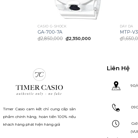
CASIO G-SHOCK
DÂY DA
GA-700-7A
MTP-V3
Current
Original
Current
00
₫
2,850,000
₫
2,350,000
₫
1,650,
price
price
price
is:
was:
is:
00.
₫930,000.
₫2,850,000.
₫2,350,000.
Liên Hệ
90/
090 13
Timer Casio cam kết chỉ cung cấp sản
phẩm chính hãng, hoàn tiền 100% nếu
Giờ mở c
khách hàng phát hiện hàng giả
(VUI LÒNG 