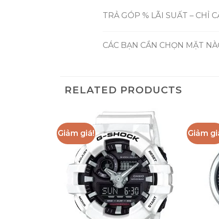
TRẢ GÓP % LÃI SUẤT – CHỈ 
CÁC BẠN CẦN CHỌN MẶT NÀO
RELATED PRODUCTS
Giảm giá!
Giảm gi