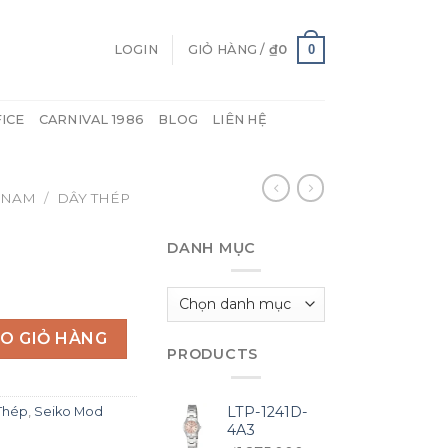
0
LOGIN
GIỎ HÀNG /
₫
0
FICE
CARNIVAL 1986
BLOG
LIÊN HỆ
 NAM
/
DÂY THÉP
DANH MỤC
Danh
mục
O GIỎ HÀNG
PRODUCTS
LTP-1241D-
Thép
,
Seiko Mod
4A3