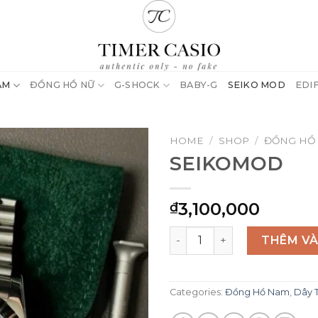
AM
ĐỒNG HỒ NỮ
G-SHOCK
BABY-G
SEIKO MOD
EDI
HOME
/
SHOP
/
ĐỒNG HỒ
SEIKOMOD
3,100,000
₫
SEIKOMOD quantity
THÊM VÀ
Categories:
Đồng Hồ Nam
,
Dây 