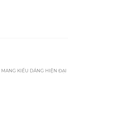
₫1,275,000.
₫1,030,000.
MANG KIỂU DÁNG HIỆN ĐẠI