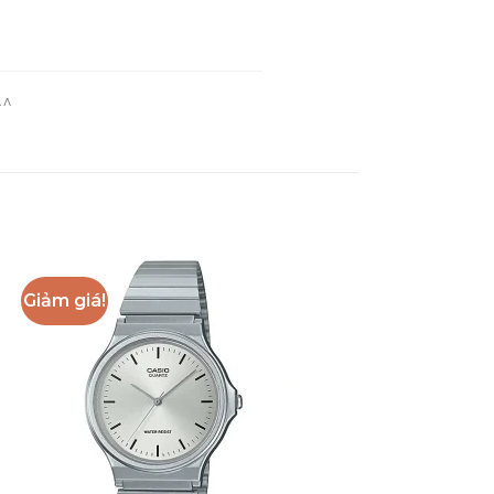
^^
Giảm giá!