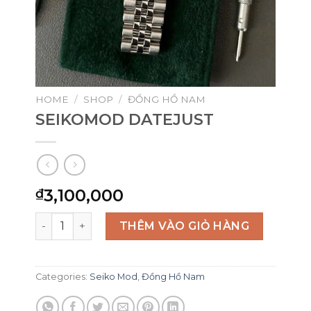
HOME
/
SHOP
/
ĐỒNG HỒ NAM
SEIKOMOD DATEJUST
3,100,000
₫
SEIKOMOD DATEJUST quantity
THÊM VÀO GIỎ HÀNG
Categories:
Seiko Mod
,
Đồng Hồ Nam