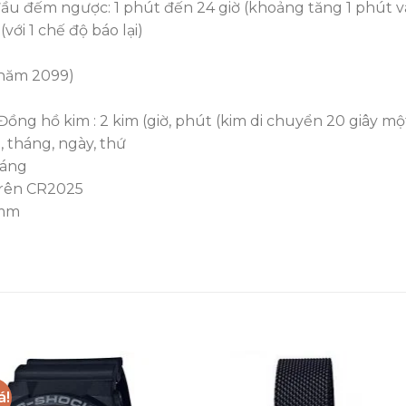
 đầu đếm ngược: 1 phút đến 24 giờ (khoảng tăng 1 phút v
với 1 chế độ báo lại)
 năm 2099)
ồng hồ kim : 2 kim (giờ, phút (kim di chuyển 20 giây mộ
u, tháng, ngày, thứ
háng
trên CR2025
2mm
á!