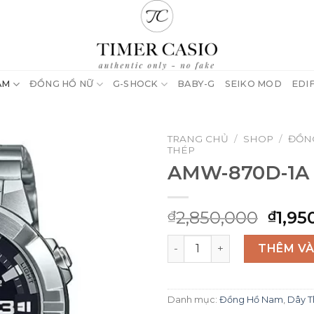
AM
ĐỒNG HỒ NỮ
G-SHOCK
BABY-G
SEIKO MOD
EDI
TRANG CHỦ
/
SHOP
/
ĐỒN
THÉP
AMW-870D-1A
Giá
2,850,000
1,95
₫
₫
gốc
AMW-870D-1A số lượng
là:
THÊM VÀ
₫2,85
Danh mục:
Đồng Hồ Nam
,
Dây 