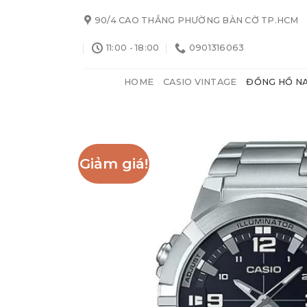
Skip
90/4 CAO THẮNG PHƯỜNG BÀN CỜ TP.HCM
to
content
11:00 - 18:00
0901316063
HOME
CASIO VINTAGE
ĐỒNG HỒ N
Giảm giá!