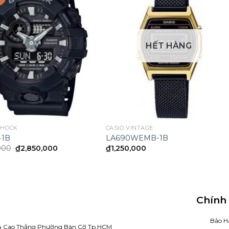
HẾT HÀNG
SHOCK
CASIO VINTAGE
-1B
LA690WEMB-1B
Giá
Giá
000
₫
2,850,000
₫
1,250,000
gốc
hiện
là:
tại
₫3,220,000.
là:
₫2,850,000.
Chính
Bảo H
4 Cao Thắng Phường Bàn Cờ Tp.HCM