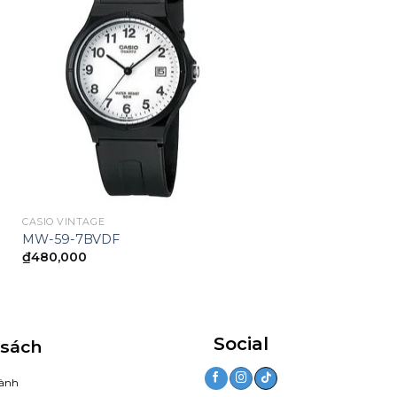
CASIO VINTAGE
MW-59-7BVDF
₫
480,000
Social
 sách
ành