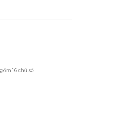
₫1,275,000.
là:
₫1,030,000.
 gồm 16 chữ số