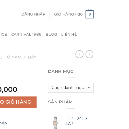
0
ĐĂNG NHẬP
GIỎ HÀNG /
₫
0
FICE
CARNIVAL 1986
BLOG
LIÊN HỆ
G HỒ NAM
/
DÂY
DANH MỤC
Danh
Giá
0,000
mục
hiện
tại
O GIỎ HÀNG
SẢN PHẨM
0,000.
là:
₫1,950,000.
LTP-1241D-
Thép
4A3