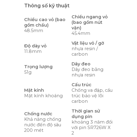
Thông số kỹ thuật
Chiều ngang vỏ
Chiều cao vỏ (bao
(bao gồm nút
gồm chấu)
vặn)
48.5mm
45.4mm
Vật liệu vỏ / gờ
Độ dày vỏ
nhựa resin /
11.8mm
carbon
Dây đeo
Trọng lượng
Dây đeo bằng
51g
nhựa resin
Cấu trúc
Mặt kính
Chống va đập, cấu
Mặt kính khoáng
trúc bảo vệ lõi
carbon
Thời gian sử
Chống nước
dụng pin
Khả năng chống
khoảng 3 năm đối
nước đến độ sâu
với pin SR726W X
200 mét
2