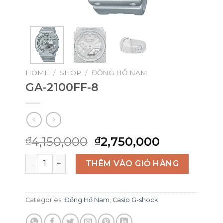
HOME
/
SHOP
/
ĐỒNG HỒ NAM
GA-2100FF-8
Original
Current
4,150,000
2,750,000
₫
₫
price
price
GA-2100FF-8 quantity
was:
is:
THÊM VÀO GIỎ HÀNG
₫4,150,000.
₫2,750,00
Categories:
Đồng Hồ Nam
,
Casio G-shock