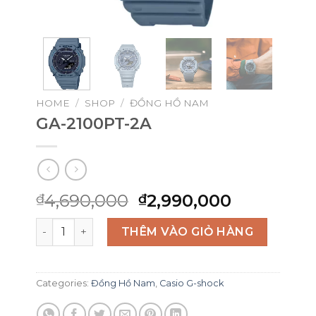
HOME
/
SHOP
/
ĐỒNG HỒ NAM
GA-2100PT-2A
Original
Current
4,690,000
2,990,000
₫
₫
price
price
GA-2100PT-2A quantity
was:
is:
THÊM VÀO GIỎ HÀNG
₫4,690,000.
₫2,990,00
Categories:
Đồng Hồ Nam
,
Casio G-shock