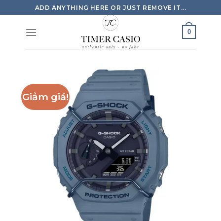
Skip
ADD ANYTHING HERE OR JUST REMOVE IT...
to
content
0
Giảm giá!