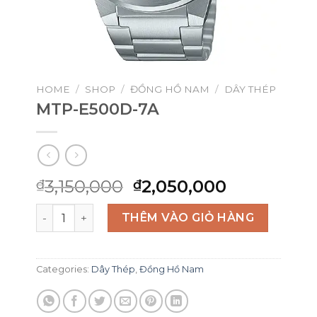
HOME
/
SHOP
/
ĐỒNG HỒ NAM
/
DÂY THÉP
MTP-E500D-7A
Original
Current
3,150,000
2,050,000
₫
₫
price
price
MTP-E500D-7A quantity
was:
is:
THÊM VÀO GIỎ HÀNG
₫3,150,000.
₫2,050,00
Categories:
Dây Thép
,
Đồng Hồ Nam